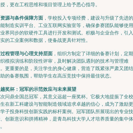
相授，更在工程思维和项目管理上给予悉心指导。
在
资源与条件保障方面
，学校投入专项经费，建设与升级了先进
智能制造实训平台、工业互联网实验室等，确保参赛团队能够使
与业界同步的软硬件工具进行开发和测试。积极与企业合作，引
真实的工业案例和数据，使备战更具针对性。
在
过程管理与心理支持层面
，组织方制定了详细的备赛计划，定
组织模拟演练和阶段性评审，及时解决团队遇到的技术与管理难
题。更重要的是，关注学生的身心健康，营造了既紧张严肃又团
互助的备赛氛围，帮助学生在高压竞技中保持最佳状态。
超越奖杯：冠军的示范效应与未来展望
此次问鼎全国总冠军，其意义远超一座奖杯。它极大地提振了全
师生在新工科建设与智能制造领域追求卓越的信心，成为了激励
多学子投身科技创新实践的标杆案例。冠军团队所展现出的专业
能、创新意识和拼搏精神，是青岛科技大学人才培养质量的集中
现。