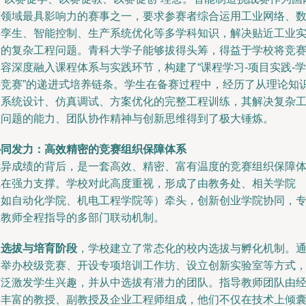
该领域最具影响力的赛事之一，要求参赛者综合运用工业网络、
字孪生、智能控制、生产系统优化等多学科知识，解决贴近工业
际的复杂工程问题。青科大学子能够拔得头筹，得益于学校将竞
容深度融入课程体系与实践环节，构建了“课程学习-项目实践-学
科竞赛”的递进式培养链条。学生在备赛过程中，经历了从理论知
到系统设计、仿真调试、方案优化的完整工程训练，其解决复杂
程问题的能力、团队协作精神与创新思维得到了极大锤炼。
协同发力：高效精密的竞赛组织保障体系
优异成绩的背后，是一套高效、精密、富有温度的竞赛组织保障
系在强力支撑。学校对此高度重视，形成了由教务处、相关学院
（如自动化学院、机电工程学院等）牵头，创新创业学院协同，
业教师全程指导的多部门联动机制。
在
选拔与培育阶段
，学校建立了常态化的校内选拔与孵化机制。
过举办校级竞赛、开设专项培训工作坊、设立创新实验室等方式
广泛激发学生兴趣，并从中选拔有潜力的团队。指导教师团队由
验丰富的教授、副教授及企业工程师组成，他们不仅在技术上倾