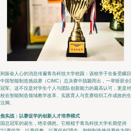
一则振奋人心的消息传遍青岛科技大学校园：该校学子在备受瞩
的中国智能制造挑战赛（CIMC）总决赛中脱颖而出，一举斩获全
总冠军。这不仅是对学生个人与团队创新能力的最高认可，更是
学校在智能制造领域教学改革、实践育人与竞赛组织工作成效的
动注脚。
聚焦实战：以赛促学的创新人才培养模式
全国总冠军的诞生，绝非偶然。它根植于青岛科技大学长期坚持
的“以赛促学、以赛促教、以赛促创”理念。智能制造挑战赛作为国