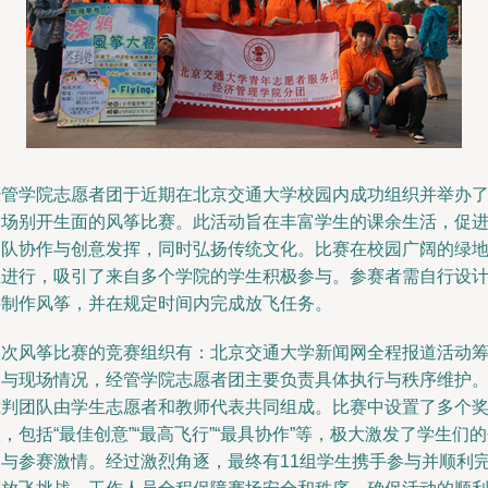
经管学院志愿者团于近期在北京交通大学校园内成功组织并举办
一场别开生面的风筝比赛。此活动旨在丰富学生的课余生活，促
团队协作与创意发挥，同时弘扬传统文化。比赛在校园广阔的绿
上进行，吸引了来自多个学院的学生积极参与。参赛者需自行设
并制作风筝，并在规定时间内完成放飞任务。
本次风筝比赛的竞赛组织有：北京交通大学新闻网全程报道活动
备与现场情况，经管学院志愿者团主要负责具体执行与秩序维护
裁判团队由学生志愿者和教师代表共同组成。比赛中设置了多个
，包括“最佳创意”“最高飞行”“最具协作”等，极大激发了学生们
造与参赛激情。经过激烈角逐，最终有11组学生携手参与并顺利