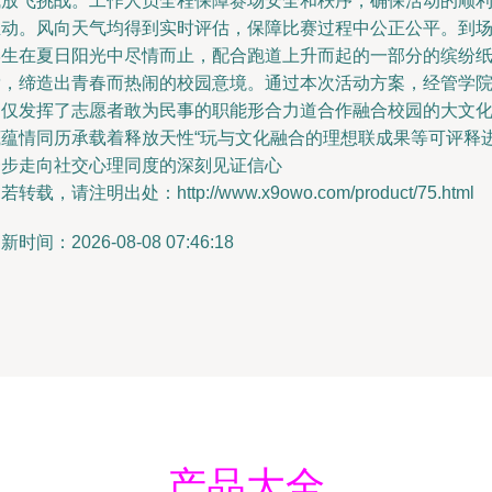
成放飞挑战。工作人员全程保障赛场安全和秩序，确保活动的顺
推动。风向天气均得到实时评估，保障比赛过程中公正公平。到
学生在夏日阳光中尽情而止，配合跑道上升而起的一部分的缤纷
鸢，缔造出青春而热闹的校园意境。通过本次活动方案，经管学
不仅发挥了志愿者敢为民事的职能形合力道合作融合校园的大文
底蕴情同历承载着释放天性“玩与文化融合的理想联成果等可评释
一步走向社交心理同度的深刻见证信心
若转载，请注明出处：http://www.x9owo.com/product/75.html
新时间：2026-08-08 07:46:18
产品大全